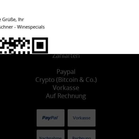
e Grüße, Ihr
schner - Winespecials
Zahlarten
Paypal
Crypto (Bitcoin & Co.)
Vorkasse
Auf Rechnung