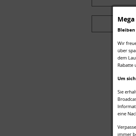
Mega 
Bleiben
Wir freu
über spa
dem Lauf
Rabatte 
Um sich
Sie erha
Broadcas
Informat
eine Nac
Verpasse
immer be