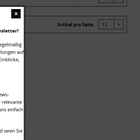
Artikel pro Seite:
sletter!
regelmäßig
ltungen auf
inblicke,
News-
 relevante
uns einfach
d seien Sie