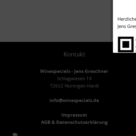
Herzlich
Jens Gre
Kontakt
Winespecials - Jens Greschner
Schlagwiesen 14
72622 Nürtingen-Hardt
info@winespecials.de
Impressum
AGB & Datenschutzerklärung