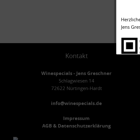
Herzlich
Jens Gre
Kontakt
Winespecials - Jens Greschner
Schlagwiesen 14
72622 Nürtingen-Hardt
info@winespecials.de
Impressum
AGB & Datenschutzerklärung