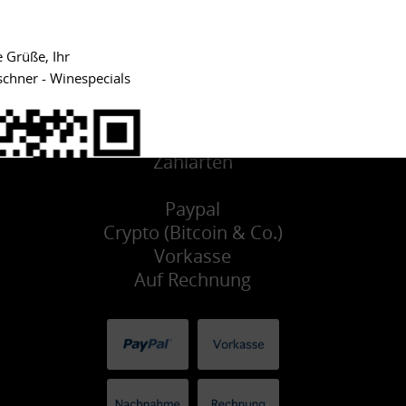
e Grüße, Ihr
schner - Winespecials
Zahlarten
Paypal
Crypto (Bitcoin & Co.)
Vorkasse
Auf Rechnung