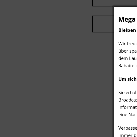
Mega 
Bleiben
Wir freu
über spa
dem Lauf
Rabatte 
Um sich
Sie erha
Broadcas
Informat
eine Nac
Verpasse
immer be