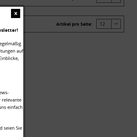
Artikel pro Seite:
sletter!
regelmäßig
ltungen auf
inblicke,
News-
 relevante
uns einfach
d seien Sie