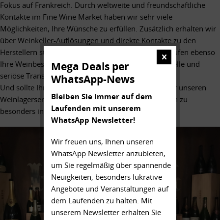
Fokus auf Frankreich. Durch weltweite und freundschaftliche
Kontakte im Fine Wine Market haben wir sehr viele
Möglichkeiten, Ihre Wünsche zu erfüllen. Zusätzlich erhalten wir
über Weinkeller-Auflösungen und direkte Kontakte zu den
Herstellern stets neue und exzellente Weine. Wir kaufen ebenso
Ihre Weinbestände an und bieten persönliche, schnelle und
Mega Deals per
seriöse Transaktionen mit dem nötigen Know-How.
WhatsApp-News
Und sollte Ihr Weinkeller zu klein werden, bieten wir unseren
Bleiben Sie immer auf dem
Weinlagerservice in unserem Weinlager in Nürtingen zu
Laufenden mit unserem
besonders interessanten Konditionen an.
WhatsApp Newsletter!
Wir freuen uns, Ihnen unseren
WhatsApp Newsletter anzubieten,
um Sie regelmäßig über spannende
Neuigkeiten, besonders lukrative
Angebote und Veranstaltungen auf
dem Laufenden zu halten. Mit
unserem Newsletter erhalten Sie