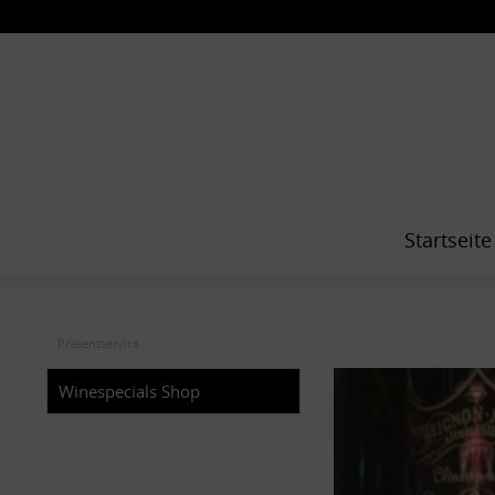
Startseite
Präsentservice
Winespecials Shop